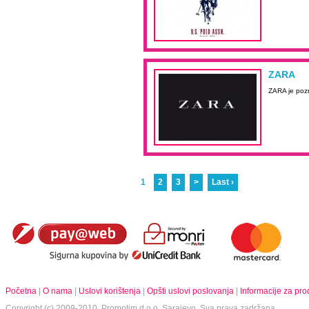
ZARA
ZARA je pozn
1
2
3
>
Last ›
Početna
|
O nama
|
Uslovi korištenja
|
Opšti uslovi poslovanja
|
Informacije za pr
Copyright (c) 2009-2010.
Promotim d.o.o.
Sarajevo. Sva prava zadržana.