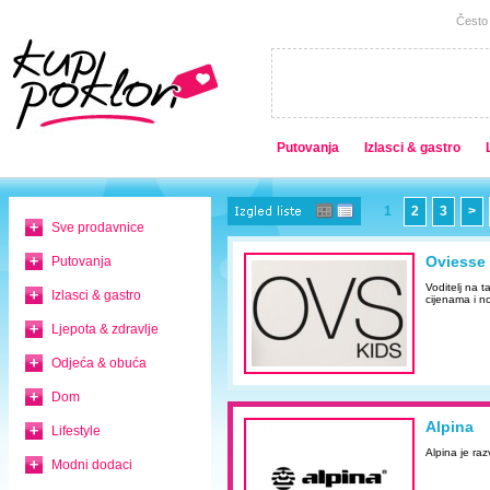
Često 
Putovanja
Izlasci & gastro
1
2
3
>
Sve prodavnice
Oviesse
Putovanja
Voditelj na 
Izlasci & gastro
cijenama i n
Ljepota & zdravlje
Odjeća & obuća
Dom
Alpina
Lifestyle
Alpina je raz
Modni dodaci