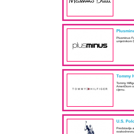
Plusmin
Plusminus Fa
umjetnikom 
Tommy Hi
Tommy Hilfig
Američkom sti
cijenu.
U.S. Pol
Predstavlja 
svakodnevna 