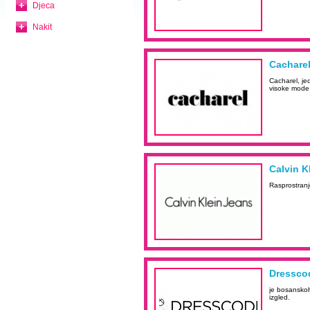
Djeca
Nakit
Cachare
Cacharel, je
visoke mode 
Calvin K
Rasprostranj
Dressco
je bosanskoh
izgled.