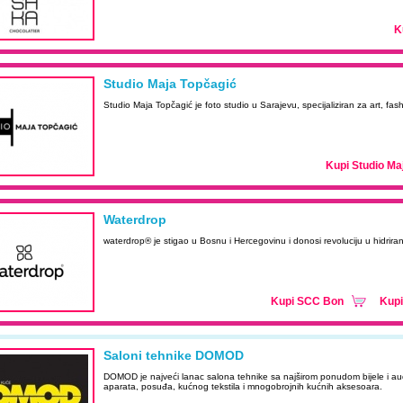
K
Studio Maja Topčagić
Studio Maja Topčagić je foto studio u Sarajevu, specijaliziran za art, fashi
Kupi Studio Ma
Waterdrop
waterdrop® je stigao u Bosnu i Hercegovinu i donosi revoluciju u hidriran
Kupi SCC Bon
Kupi
Saloni tehnike DOMOD
DOMOD je najveći lanac salona tehnike sa najširom ponudom bijele i au
aparata, posuđa, kućnog tekstila i mnogobrojnih kućnih aksesoara.