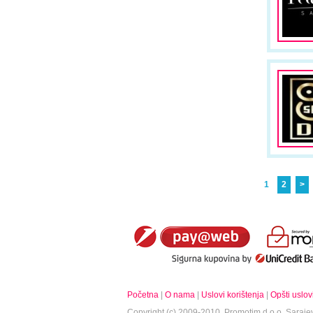
1
2
>
Početna
|
O nama
|
Uslovi korištenja
|
Opšti uslov
Copyright (c) 2009-2010.
Promotim d.o.o.
Sarajev