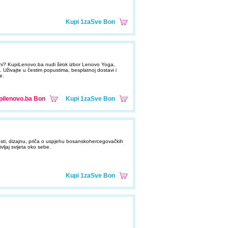
Kupi 1zaSve Bon
jeni? KupiLenovo.ba nudi širok izbor Lenovo Yoga,
Uživajte u čestim popustima, besplatnoj dostavi i
e.
pilenovo.ba Bon
Kupi 1zaSve Bon
osti, dizajnu, priča o uspjehu bosanskohercegovačkih
vljaj svijeta oko sebe.
Kupi 1zaSve Bon