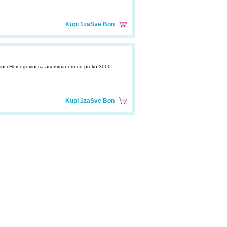
Kupi 1zaSve Bon
ni i Hercegovini sa asortimanom od preko 3000
Kupi 1zaSve Bon