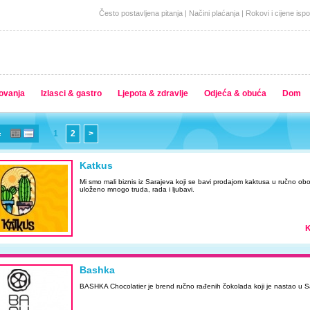
Često postavljena pitanja
|
Načini plaćanja
|
Rokovi i cijene isp
ovanja
Izlasci & gastro
Ljepota & zdravlje
Odjeća & obuća
Dom
1
2
>
Katkus
Mi smo mali biznis iz Sarajeva koji se bavi prodajom kaktusa u ručno oboj
uloženo mnogo truda, rada i ljubavi.
K
Bashka
BASHKA Chocolatier je brend ručno rađenih čokolada koji je nastao u S