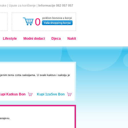
oruke
|
Upute za korištenje
|
Informacije 062 057 057
0
Lifestyle
Modni dodaci
Djeca
Nakit
enim terra cotta saksijama. U svaki kaktus i saksiju je
upi Katkus Bon
Kupi 1zaSve Bon
arajevu.