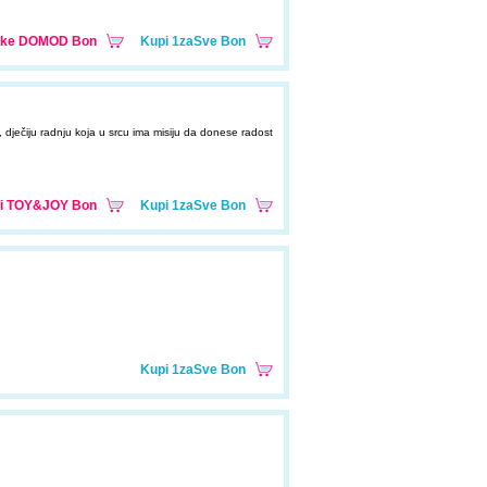
hnike DOMOD Bon
Kupi 1zaSve Bon
dječiju radnju koja u srcu ima misiju da donese radost
i TOY&JOY Bon
Kupi 1zaSve Bon
Kupi 1zaSve Bon