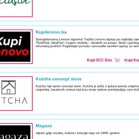
Kupilenovo.ba
Specijalizovana Lenovo trgovina! Tražite Lenovo laptop po najboljoj ci
ThinkPad, IdeaPad i Legion modela – idealnih za posao, školu i gaming. 
vrhunskoj podršci! Pogledajte ponudu i pronađite savršen laptop za seb
Kupi SCC Bon
Kupi Ku
Kutcha concept store
Kutcha nije samo concept store, Kutcha je priča o ljubavi prema umjetn
umjetnika, kreativnih umova koji kroz svoje radove predstavljaju novi doži
Magaza
mjesto gdje muzika, kultura i emocije traju od 1989. godine