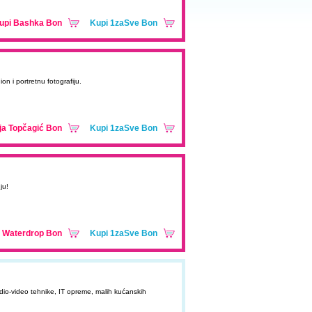
upi Bashka Bon
Kupi 1zaSve Bon
on i portretnu fotografiju.
ja Topčagić Bon
Kupi 1zaSve Bon
ju!
 Waterdrop Bon
Kupi 1zaSve Bon
dio-video tehnike, IT opreme, malih kućanskih