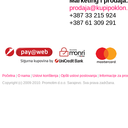
Marketing i prodaja:
prodaja@kupipoklon
+387 33 215 924
+387 61 309 291
Početna
|
O nama
|
Uslovi korištenja
|
Opšti uslovi poslovanja
|
Informacije za pr
Copyright (c) 2009-2010.
Promotim d.o.o.
Sarajevo. Sva prava zadržana.