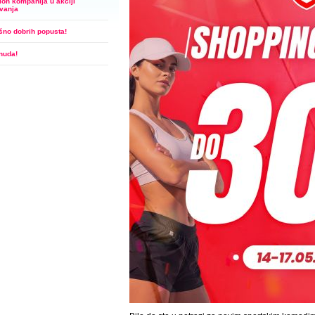
ion kompanija u akciji
vanja
šno dobrih popusta!
nuda!