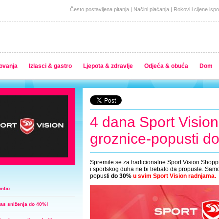
Često postavljena pitanja
|
Načini plaćanja
|
Rokovi i cijene isp
ovanja
Izlasci & gastro
Ljepota & zdravlje
Odjeća & obuća
Dom
4 dana Sport Visio
groznice-popusti d
Spremite se za tradicionalne Sport Vision Shoppi
i sportskog duha ne bi trebalo da propuste. Sa
popusti
do 30%
u svim Sport Vision radnjama.
ombo
las sniženja do 40%!