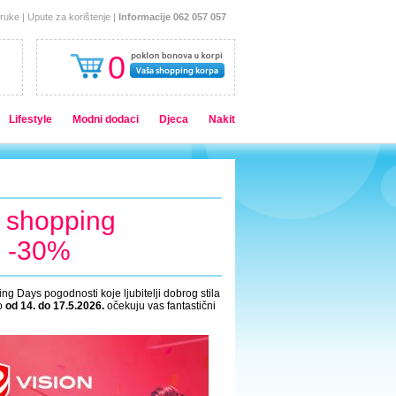
oruke
|
Upute za korištenje
|
Informacije 062 057 057
0
Lifestyle
Modni dodaci
Djeca
Nakit
n shopping
o -30%
ng Days pogodnosti koje ljubitelji dobrog stila
mo
od 14. do 17.5.2026.
očekuju vas fantastični