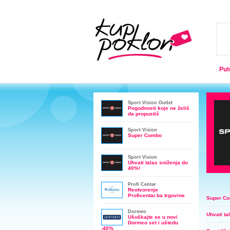
Put
Sport Vision Outlet
Pogodnosti koje ne želiš
da propustiš
Sport Vision
Super Combo
Sport Vision
Uhvati talas sniženja do
40%!
Profi Centar
Reotvorenje
Proficentar.ba trgovine
Super C
Dormeo
Uhvati ta
Ušuškajte se u novi
Dormeo set i uštedu
-40%