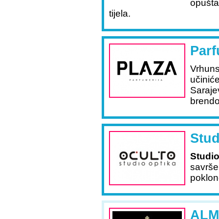
opušta
tijela.
Parf
Vrhuns
učiniće
Saraje
brendo
Stud
Studio
savrše
poklo
AL