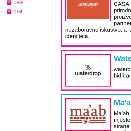
Djeca
CASA D
prirod
Nakit
proizv
partner
nezaboravno iskustvo, a i
identiteta.
Wat
waterd
hidrira
Ma'a
Ma'ab 
mjesto
strane