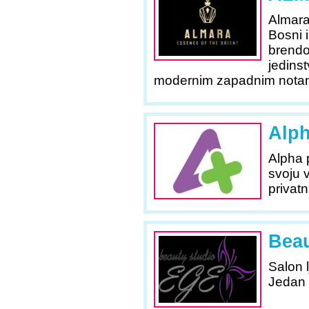
Almara 
Bosni i
brendo
jedinst
modernim zapadnim nota
Alph
Alpha 
svoju 
privatn
Beau
Salon 
Jedan 