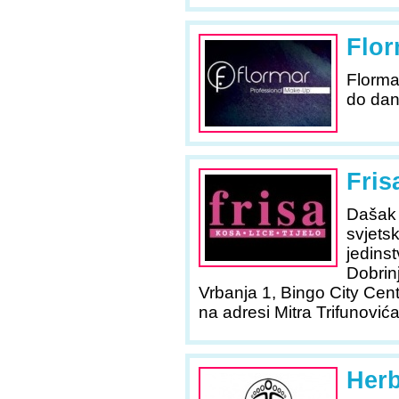
Flor
Florma
do dan
Fris
Dašak 
svjetsk
jedins
Dobrin
Vrbanja 1, Bingo City Cen
na adresi Mitra Trifunović
Herb