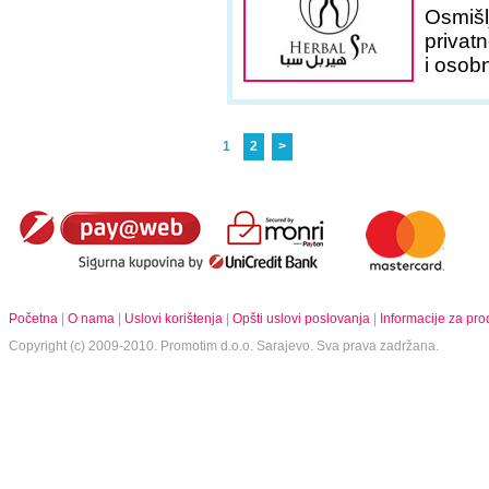
Osmišlj
privat
i osob
1
2
>
Početna
|
O nama
|
Uslovi korištenja
|
Opšti uslovi poslovanja
|
Informacije za pr
Copyright (c) 2009-2010.
Promotim d.o.o.
Sarajevo. Sva prava zadržana.