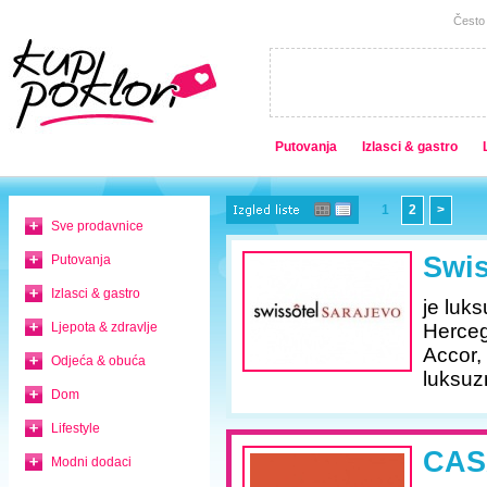
Često 
Putovanja
Izlasci & gastro
1
2
>
Sve prodavnice
Swis
Putovanja
Izlasci & gastro
je luk
Ljepota & zdravlje
Herceg
Accor, 
Odjeća & obuća
luksuz
Dom
Lifestyle
CAS
Modni dodaci