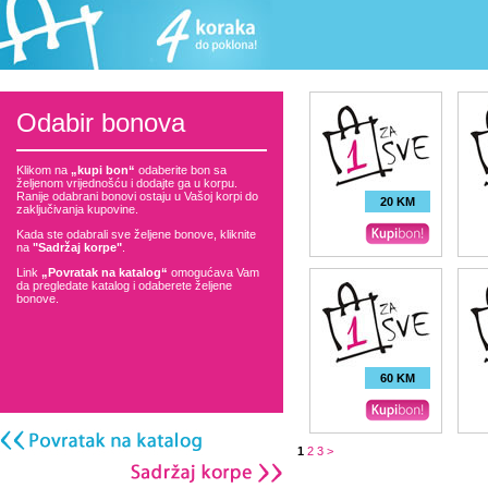
Odabir bonova
Klikom na
„kupi bon“
odaberite bon sa
željenom vrijednošću i dodajte ga u korpu.
Ranije odabrani bonovi ostaju u Vašoj korpi do
20 KM
zaključivanja kupovine.
Kada ste odabrali sve željene bonove, kliknite
na
"Sadržaj korpe"
.
Link
„Povratak na katalog“
omogućava Vam
da pregledate katalog i odaberete željene
bonove.
60 KM
1
2
3
>