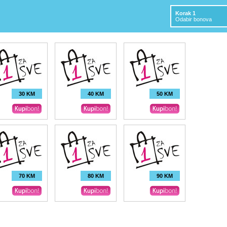
Korak 1
Odabir bonova
30 KM
40 KM
50 KM
70 KM
80 KM
90 KM