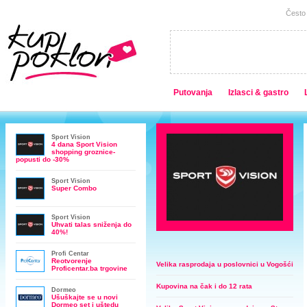
Često 
Putovanja
Izlasci & gastro
Sport Vision
4 dana Sport Vision
shopping groznice-
popusti do -30%
Sport Vision
Super Combo
Sport Vision
Uhvati talas sniženja do
40%!
Profi Centar
Reotvorenje
Velika rasprodaja u poslovnici u Vogošći
Proficentar.ba trgovine
Kupovina na čak i do 12 rata
Dormeo
Ušuškajte se u novi
Dormeo set i uštedu