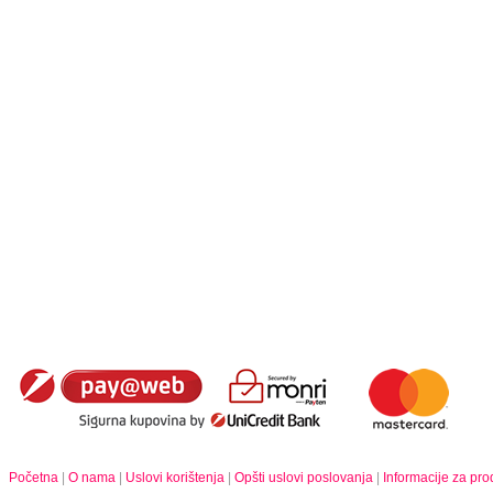
Početna
|
O nama
|
Uslovi korištenja
|
Opšti uslovi poslovanja
|
Informacije za pr