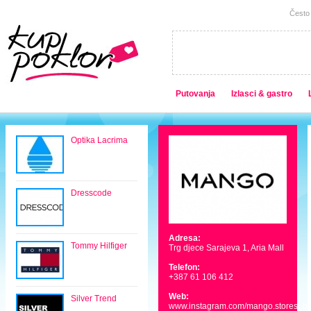
Često 
Putovanja
Izlasci & gastro
Optika Lacrima
Dresscode
Adresa:
Tommy Hilfiger
Trg djece Sarajeva 1, Aria Mall
Telefon:
+387 61 106 412
Web:
Silver Trend
www.instagram.com/mango.stores_b