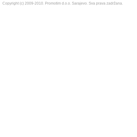
Copyright (c) 2009-2010.
Promotim d.o.o.
Sarajevo. Sva prava zadržana.