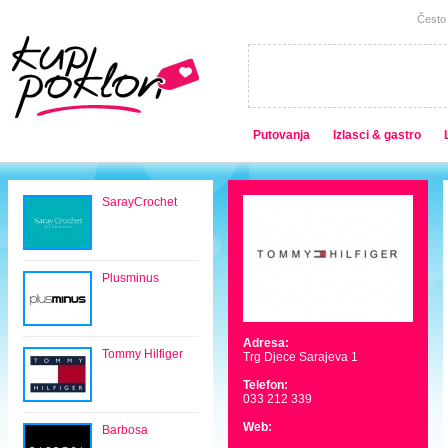
Često 
Putovanja
Izlasci & gastro
SarayCrochet
Plusminus
Adresa:
Tommy Hilfiger
Trg Djece Sarajeva 1
Telefon:
033 212 339
Web:
Barbosa