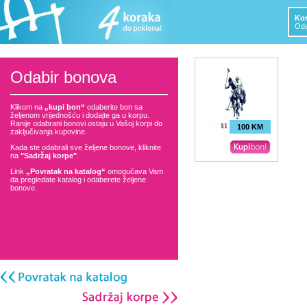
Kor
Oda
Odabir bonova
Klikom na
„kupi bon“
odaberite bon sa
željenom vrijednošću i dodajte ga u korpu.
Ranije odabrani bonovi ostaju u Vašoj korpi do
100 KM
zaključivanja kupovine.
Kada ste odabrali sve željene bonove, kliknite
na
"Sadržaj korpe"
.
Link
„Povratak na katalog“
omogućava Vam
da pregledate katalog i odaberete željene
bonove.