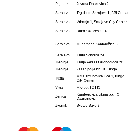
Prijedor
Jovana Raskovića 2
Sarajevo
Trg djece Sarajeva 1, BBI Centar
Sarajevo
Vrbanja 1, Sarajevo City Center
Sarajevo
Butmirska cesta 14
Sarajevo
Muhameda Kantardžića 3
Sarajevo
Kurta Schorka 24
Trebinje
Kralja Petra I Oslobodioca 20
Trebinje
Zasad polje bb, TC Bingo
Mitra Trifunovića Uče 2, Bingo
Tuzla
City Center
Vitez
M-5 bb, TC FIS
Kamberovića čikma bb, TC
Zenica
Džananović
Zvornik
Svetog Save 3