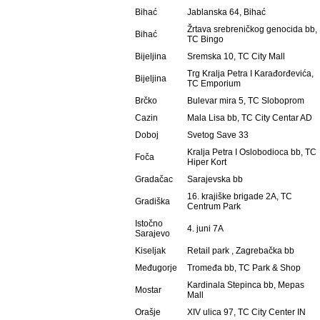
Bihać
Jablanska 64, Bihać
Žrtava srebreničkog genocida bb,
Bihać
TC Bingo
Bijeljina
Sremska 10, TC City Mall
Trg Kralja Petra I Karađorđevića,
Bijeljina
TC Emporium
Brčko
Bulevar mira 5, TC Sloboprom
Cazin
Mala Lisa bb, TC City Centar AD
Doboj
Svetog Save 33
Kralja Petra I Oslobodioca bb, TC
Foča
Hiper Kort
Gradačac
Sarajevska bb
16. krajiške brigade 2A, TC
Gradiška
Centrum Park
Istočno
4. juni 7A
Sarajevo
Kiseljak
Retail park , Zagrebačka bb
Međugorje
Tromeđa bb, TC Park & Shop
Kardinala Stepinca bb, Mepas
Mostar
Mall
Orašje
XIV ulica 97, TC City Center IN