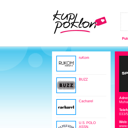
Put
ruKom
BUZZ
Adre
Cacharel
Muham
Telef
033/
Web:
U.S. POLO
www.s
ASSN.