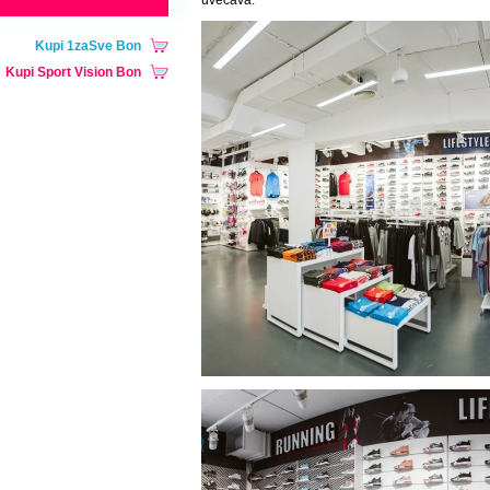
uvećava.
Kupi 1zaSve Bon
Kupi Sport Vision Bon