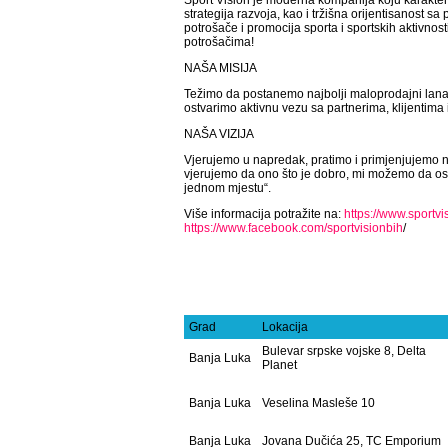
Sport Vision je moderna kompanija koju karakteri
strategija razvoja, kao i tržišna orijentisanost s
potrošače i promocija sporta i sportskih aktivnos
potrošačima!
NAŠA MISIJA
Težimo da postanemo najbolji maloprodajni lan
ostvarimo aktivnu vezu sa partnerima, klijentima
NAŠA VIZIJA
Vjerujemo u napredak, pratimo i primjenjujemo n
vjerujemo da ono što je dobro, mi možemo da ost
jednom mjestu“.
Više informacija potražite na:
https://www.sportvi
https://www.facebook.com/sportvisionbih
/
Grad
Lokacija
Bulevar srpske vojske 8, Delta
Banja Luka
Planet
Banja Luka
Veselina Masleše 10
Banja Luka
Jovana Dučića 25, TC Emporium