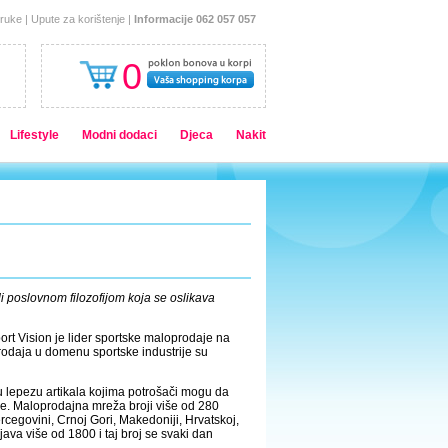
oruke
|
Upute za korištenje
|
Informacije 062 057 057
0
Lifestyle
Modni dodaci
Djeca
Nakit
i poslovnom filozofijom koja se oslikava
rt Vision je lider sportske maloprodaje na
rodaja u domenu sportske industrije su
u lepezu artikala kojima potrošači mogu da
be. Maloprodajna mreža broji više od 280
ercegovini, Crnoj Gori, Makedoniji, Hrvatskoj,
ava više od 1800 i taj broj se svaki dan