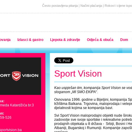
Često postavljena pitanja
|
Načini plaćanja
|
Rokovi i cijene isp
ovanja
Izlasci & gastro
Ljepota & zdravlje
Odjeća & obuća
Dom
Sport Vision
Kao uspješan tim, kompanija Sport Vision se vod
sloganom „MI SMO EKIPA“.
Osnovana 1996. godine u Bijeljini, kompanija Spo
sa:
tržištima Balkana. Trgovina, maloprodaja i velep
eda Katardžića br.3
djelatnosti kojima se kompanija bavi.
on:
Svi Sport Vision maloprodajni objekti nude širok
559-526
zadovolje sve svoje sportske i rekreativne potre
prodajnih objekata u 8 država - Srbiji, Bosni i H
Albaniji, Bugarskoj i Rumuniji. Kompanije zapošlj
portvision.ba