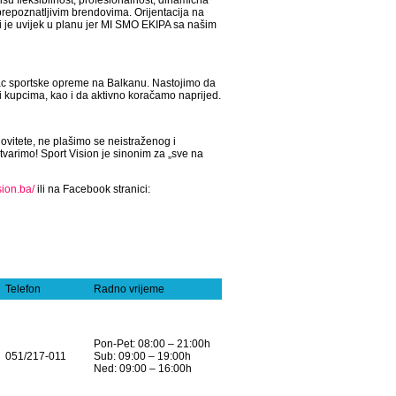
šu fleksibilnost, profesionalnost, dinamična
a prepoznatljivim brendovima. Orijentacija na
ti je uvijek u planu jer MI SMO EKIPA sa našim
ac sportske opreme na Balkanu. Nastojimo da
 i kupcima, kao i da aktivno koračamo naprijed.
ovitete, ne plašimo se neistraženog i
varimo! Sport Vision je sinonim za „sve na
sion.ba/
ili na Facebook stranici:
Telefon
Radno vrijeme
Pon-Pet: 08:00 – 21:00h
051/217-011
Sub: 09:00 – 19:00h
Ned: 09:00 – 16:00h