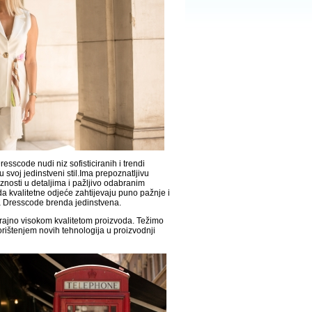
esscode nudi niz sofisticiranih i trendi
voj jedinstveni stil.Ima prepoznatljivu
ciznosti u detaljima i pažljivo odabranim
ada kvalitetne odjeće zahtijevaju puno pažnje i
a Dresscode brenda jedinstvena.
 trajno visokom kvalitetom proizvoda. Težimo
rištenjem novih tehnologija u proizvodnji