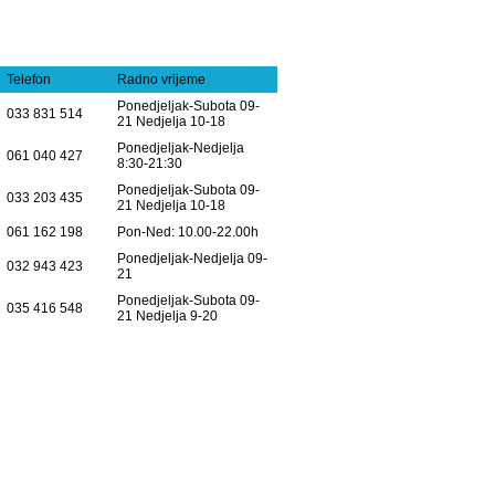
Telefon
Radno vrijeme
Ponedjeljak-Subota 09-
033 831 514
21 Nedjelja 10-18
Ponedjeljak-Nedjelja
061 040 427
8:30-21:30
Ponedjeljak-Subota 09-
033 203 435
21 Nedjelja 10-18
061 162 198
Pon-Ned: 10.00-22.00h
Ponedjeljak-Nedjelja 09-
032 943 423
21
Ponedjeljak-Subota 09-
035 416 548
21 Nedjelja 9-20