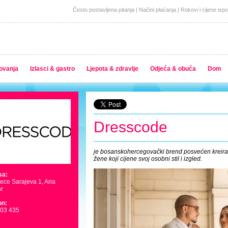
Često postavljena pitanja
|
Načini plaćanja
|
Rokovi i cijene isp
ovanja
Izlasci & gastro
Ljepota & zdravlje
Odjeća & obuća
Dom
Dresscode
je bosanskohercegovački brend posvećen kreir
žene koji cijene svoj osobni stil i izgled.
sa:
jece Sarajeva 1, Aria
r
on:
203 435