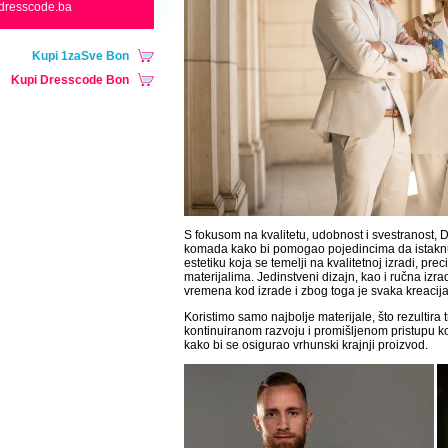
dresscode.ba
Kupi 1zaSve Bon
Kupi Dresscode Bon
S fokusom na kvalitetu, udobnost i svestranost, Dr
komada kako bi pomogao pojedincima da istaknu s
estetiku koja se temelji na kvalitetnoj izradi, pre
materijalima. Jedinstveni dizajn, kao i ručna izr
vremena kod izrade i zbog toga je svaka kreacij
Koristimo samo najbolje materijale, što rezultira
kontinuiranom razvoju i promišljenom pristupu ko
kako bi se osigurao vrhunski krajnji proizvod.