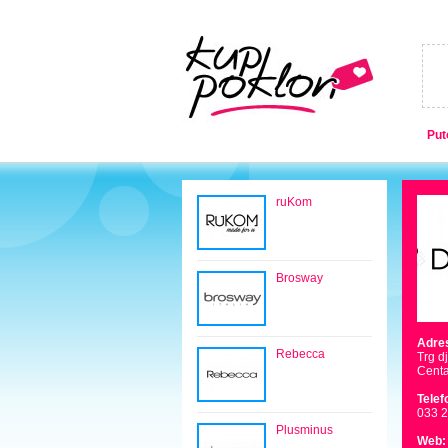
Put
ruKom
Brosway
Adre
Rebecca
Trg d
Centa
Telef
033 
Plusminus
Web: