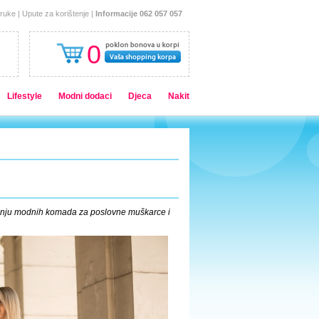
oruke
|
Upute za korištenje
|
Informacije 062 057 057
0
Lifestyle
Modni dodaci
Djeca
Nakit
anju modnih komada za poslovne muškarce i