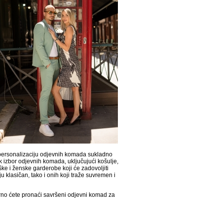
 personalizaciju odjevnih komada sukladno
 izbor odjevnih komada, uključujući košulje,
ške i ženske garderobe koji će zadovoljiti
ju klasičan, tako i onih koji traže suvremen i
no ćete pronaći savršeni odjevni komad za