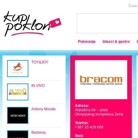
Često 
Putovanja
Izlasci & gastro
TOY&JOY
IN VIVO
Adresa:
Antony Morato
Alipašina bb – plato
Olimpijskog kompleksa Zetra
Telefon:
+387 33 426 666
Barbosa
Web: