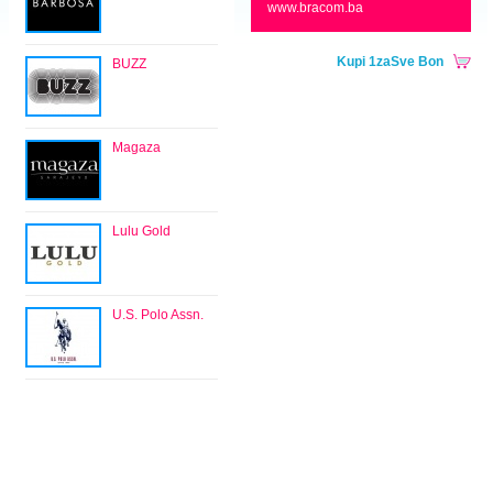
www.bracom.ba
Kupi 1zaSve Bon
BUZZ
Magaza
Lulu Gold
U.S. Polo Assn.