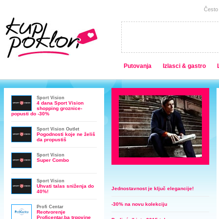
Često 
Putovanja
Izlasci & gastro
Sport Vision
4 dana Sport Vision
shopping groznice-
popusti do -30%
Sport Vision Outlet
Pogodnosti koje ne želiš
da propustiš
Sport Vision
Super Combo
Sport Vision
Uhvati talas sniženja do
Jednostavnost je ključ elegancije!
40%!
-30% na novu kolekciju
Profi Centar
Reotvorenje
Proficentar.ba trgovine