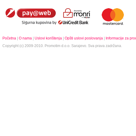
Početna
|
O nama
|
Uslovi korištenja
|
Opšti uslovi poslovanja
|
Informacije za pr
Copyright (c) 2009-2010.
Promotim d.o.o.
Sarajevo. Sva prava zadržana.