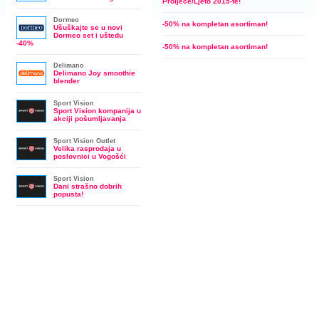
Proljeće/Ljeto 2015-te!
Dormeo
-50% na kompletan asortiman!
Ušuškajte se u novi
Dormeo set i uštedu
-40%
-50% na kompletan asortiman!
Delimano
Delimano Joy smoothie
blender
Sport Vision
Sport Vision kompanija u
akciji pošumljavanja
Sport Vision Outlet
Velika rasprodaja u
poslovnici u Vogošći
Sport Vision
Dani strašno dobrih
popusta!