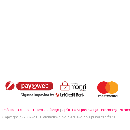
Početna
|
O nama
|
Uslovi korištenja
|
Opšti uslovi poslovanja
|
Informacije za pr
Copyright (c) 2009-2010.
Promotim d.o.o.
Sarajevo. Sva prava zadržana.