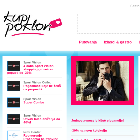
Često 
Putovanja
Izlasci & gastro
Sport Vision
4 dana Sport Vision
shopping groznice-
popusti do -30%
Sport Vision Outlet
Pogodnosti koje ne želiš
da propustiš
Sport Vision
Super Combo
Sport Vision
Uhvati talas sniženja do
Jednostavnost je ključ elegancije!
40%!
-30% na novu kolekciju
Profi Centar
Reotvorenje
Proficentar.ba trgovine