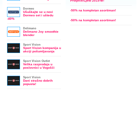
Proljeće/Ljeto 2015-te!
Dormeo
-50% na kompletan asortiman!
Ušuškajte se u novi
Dormeo set i uštedu
-40%
-50% na kompletan asortiman!
Delimano
Delimano Joy smoothie
blender
Sport Vision
Sport Vision kompanija u
akciji pošumljavanja
Sport Vision Outlet
Velika rasprodaja u
poslovnici u Vogošći
Sport Vision
Dani strašno dobrih
popusta!