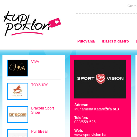
Često 
Putovanja
Izlasci & gastro
VIVA
TOY&JOY
Adresa:
Bracom Sport
Muhameda Katardžića br.3
Shop
Telefon:
033/559-526
Web:
Pull&Bear
www.sportvision.ba