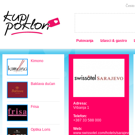
Često 
Putovanja
Izlasci & gastro
Kimono
Baklava dućan
Adresa:
Frisa
Vrbanja 1
Telefon:
+387 33 588 000
Web:
Optika Loris
www.swissotel.com/hotels/sarajevo/