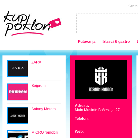
Često 
Putovanja
Izlasci & gastro
ZARA
Bojprom
Adresa:
Antony Morato
Mula Mustafe Bašeskije 27
Telefon:
Web:
MICRO romobili