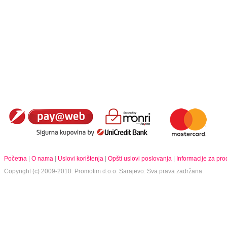
Početna
|
O nama
|
Uslovi korištenja
|
Opšti uslovi poslovanja
|
Informacije za pr
Copyright (c) 2009-2010.
Promotim d.o.o.
Sarajevo. Sva prava zadržana.