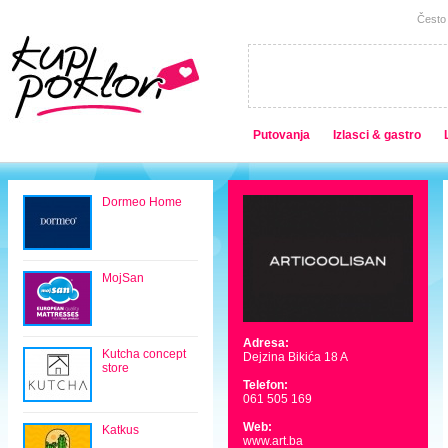
Često 
Putovanja
Izlasci & gastro
Dormeo Home
MojSan
Adresa:
Kutcha concept
Dejzina Bikića 18 A
store
Telefon:
061 505 169
Web:
Katkus
www.art.ba