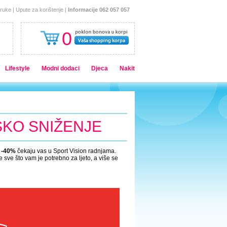
oruke
|
Upute za korištenje
|
Informacije 062 057 057
0
Lifestyle
Modni dodaci
Djeca
Nakit
KO SNIŽENJE
-40%
čekaju vas u Sport Vision radnjama.
 sve što vam je potrebno za ljeto, a više se