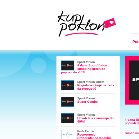
Put
Sport Vision
4 dana Sport Vision
shopping groznice-
popusti do -30%
Sport Vision Outlet
Pogodnosti koje ne želiš
da propustiš
Sport Vision
Super Combo
Sport Vision
Uhvati talas sniženja do
4 dana Sp
40%!
popusti 
Profi Centar
Super C
Reotvorenje
Proficentar.ba trgovine