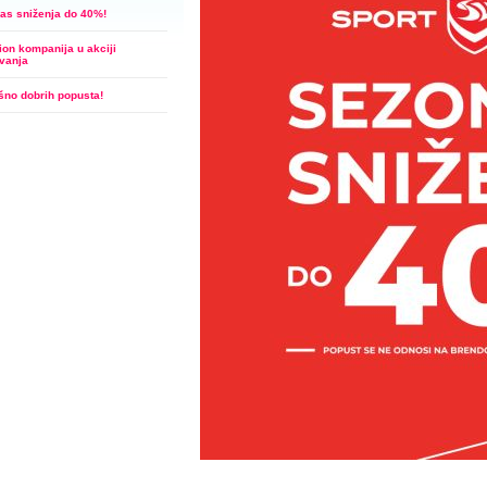
las sniženja do 40%!
ion kompanija u akciji
vanja
šno dobrih popusta!