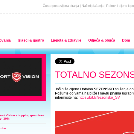
Često postavljena pitanja
|
Načini plaćanja
|
Rokovi i cijene isp
ovanja
Izlasci & gastro
Ljepota & zdravlje
Odjeća & obuća
Dom
TOTALNO SEZONS
Još niže cijene I totalno
SEZONSKO
sniženje do
Požurite do vama najbliže I među prvima ugrabite
informišite na:
https://bit.ly/sezonsko_SV
ort Vision shopping groznice-
do -30%
ombo