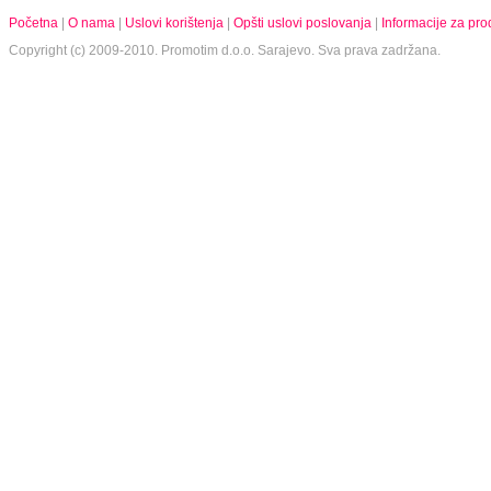
Početna
|
O nama
|
Uslovi korištenja
|
Opšti uslovi poslovanja
|
Informacije za pr
Copyright (c) 2009-2010.
Promotim d.o.o.
Sarajevo. Sva prava zadržana.