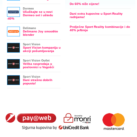
Do 60% niže cijene!
Dormeo
Ušuškajte se u novi
Dani extra kupovine u Sport Reality
Dormeo set i uštedu
radnjama!
-40%
Proljećne Sport Reality kombinacije i do
Delimano
40% jeftinije
Delimano Joy smoothie
blender
Sport Vision
Sport Vision kompanija u
akciji pošumljavanja
Sport Vision Outlet
Velika rasprodaja u
poslovnici u Vogošći
Sport Vision
Dani strašno dobrih
popusta!