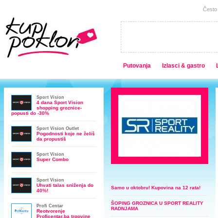
Često 
Putovanja
Izlasci & gastro
Sport Vision
4 dana Sport Vision
shopping groznice-
popusti do -30%
Sport Vision Outlet
Pogodnosti koje ne želiš
da propustiš
Sport Vision
Super Combo
Sport Vision
Uhvati talas sniženja do
Samo u oktobru! Kupovina na 12 rata!
40%!
ŠOPING GROZNICA U SPORT REALITY
Profi Centar
RADNJAMA
Reotvorenje
Proficentar.ba trgovine