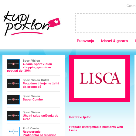
Često 
Putovanja
Izlasci & gastro
Sport Vision
4 dana Sport Vision
shopping groznice-
popusti do -30%
Sport Vision Outlet
Pogodnosti koje ne želiš
da propustiš
Sport Vision
Super Combo
Sport Vision
Uhvati talas sniženja do
Pozdravi ljeto!
40%!
Prepare unforgettable moments with
Profi Centar
Lisca
Reotvorenje
Proficentar.ba trgovine